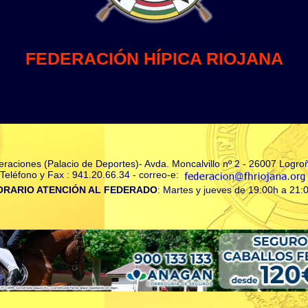
FEDERACIÓN HÍPICA RIOJANA
deraciones (Palacio de Deportes)- Avda. Moncalvillo nº 2 - 26007 Logroñ
Teléfono y Fax : 941.20.66.34 - correo-e:
ORARIO ATENCIÓN AL FEDERADO
: Martes y jueves de 19:00h a 21: