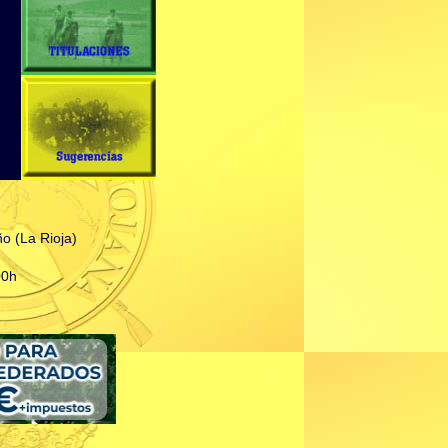
o (La Rioja)
00h